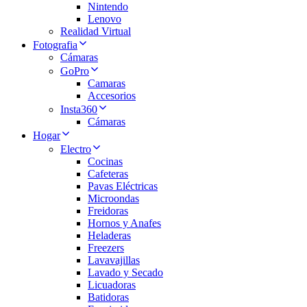
Nintendo
Lenovo
Realidad Virtual
Fotografia
Cámaras
GoPro
Camaras
Accesorios
Insta360
Cámaras
Hogar
Electro
Cocinas
Cafeteras
Pavas Eléctricas
Microondas
Freidoras
Hornos y Anafes
Heladeras
Freezers
Lavavajillas
Lavado y Secado
Licuadoras
Batidoras