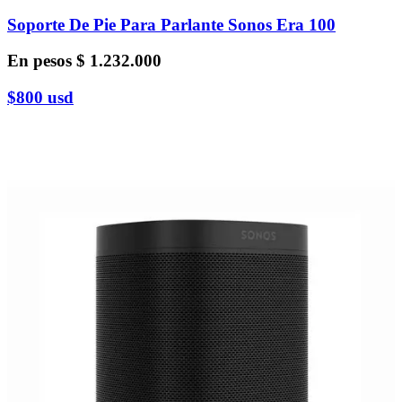
Soporte De Pie Para Parlante Sonos Era 100
En pesos
$ 1.232.000
$800
usd