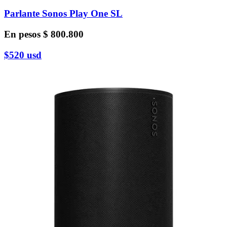
Parlante Sonos Play One SL
En pesos
$ 800.800
$520
usd