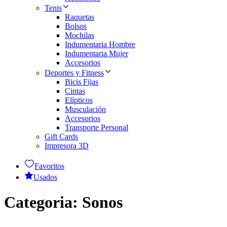
Tenis
Raquetas
Bolsos
Mochilas
Indumentaria Hombre
Indumentaria Mujer
Accesorios
Deportes y Fitness
Bicis Fijas
Cintas
Elípticos
Musculación
Accesorios
Transporte Personal
Gift Cards
Impresora 3D
Favoritos
Usados
Categoria:
Sonos