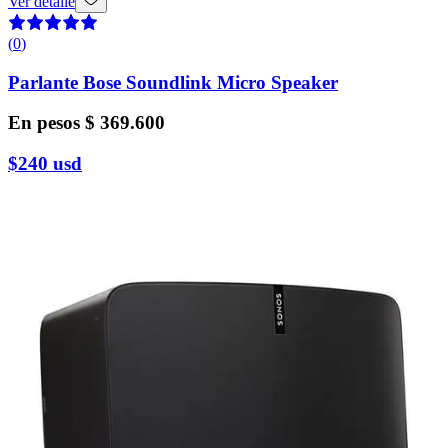
Ver detalle
(
0
)
Parlante Bose Soundlink Micro Speaker
En pesos
$ 369.600
$240
usd