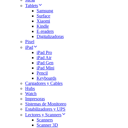
Tablets
Samsung
Surface
Xiaomi
Kindle
E-readers
Digitalizadoras
Pixel
iPad
iPad Pro
iPad Air
iPad Gen
iPad Mini
Pencil
Keyboards
Cargadores y Cables
Hubs
Watch
Impresoras
Sistemas de Monitoreo
Estabilizadores y UPS
Lectores y Scanners
Scanners
Scanner 3D