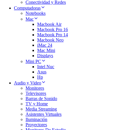
Conectividad y Redes
Computadoras
Notebooks
Mac
Macbook Air
Macbook Pro 16
Macbook Pro 14
Macbook Neo
iMac 24
Mac Mini
Displays
Mini PC
Intel Nuc
Asus
Hp
Audio y Video
Monitores
Televisores
Barras de Sonido
TV y Home
Media Streaming
Asistentes Virtuales
Iluminación
Proyectores
Monitores De Estudio