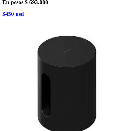
En pesos
$ 693.000
$450
usd