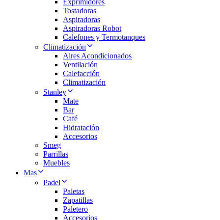
Exprimidores
Tostadoras
Aspiradoras
Aspiradoras Robot
Calefones y Termotanques
Climatización
Aires Acondicionados
Ventilación
Calefacción
Climatización
Stanley
Mate
Bar
Café
Hidratación
Accesorios
Smeg
Parrillas
Muebles
Mas
Padel
Paletas
Zapatillas
Paletero
Accesorios