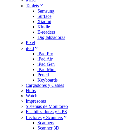
Tablets
Samsung
Surface
Xiaomi
Kindle
E-readers
Digitalizadoras
Pixel
iPad
iPad Pro
iPad Air
iPad Gen
iPad Mini
Pencil
Keyboards
Cargadores y Cables
Hubs
Watch
Impresoras
Sistemas de Monitoreo
Estabilizadores y UPS
Lectores y Scanners
Scanners
Scanner 3D