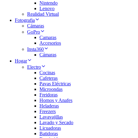
Nintendo
Lenovo
Realidad Virtual
Fotografia
Cámaras
GoPro
Camaras
Accesorios
Insta360
Cámaras
Hogar
Electro
Cocinas
Cafeteras
Pavas Eléctricas
Microondas
Freidoras
Hornos y Anafes
Heladeras
Freezers
Lavavajillas
Lavado y Secado
Licuadoras
Batidoras