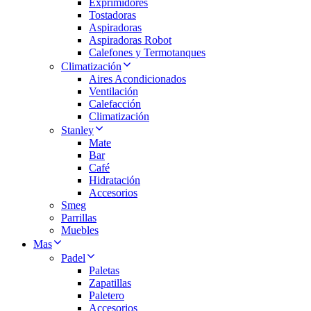
Exprimidores
Tostadoras
Aspiradoras
Aspiradoras Robot
Calefones y Termotanques
Climatización
Aires Acondicionados
Ventilación
Calefacción
Climatización
Stanley
Mate
Bar
Café
Hidratación
Accesorios
Smeg
Parrillas
Muebles
Mas
Padel
Paletas
Zapatillas
Paletero
Accesorios