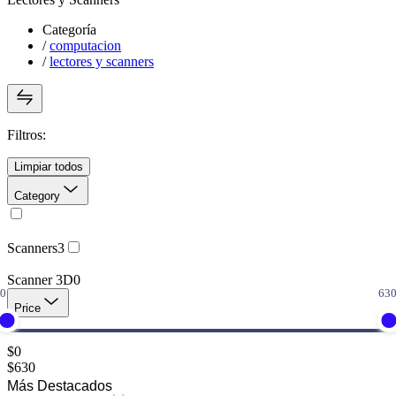
Categoría
/
computacion
/
lectores y scanners
Filtros:
Limpiar todos
Category
Scanners
3
Scanner 3D
0
Price
$
0
$
630
Más Destacados