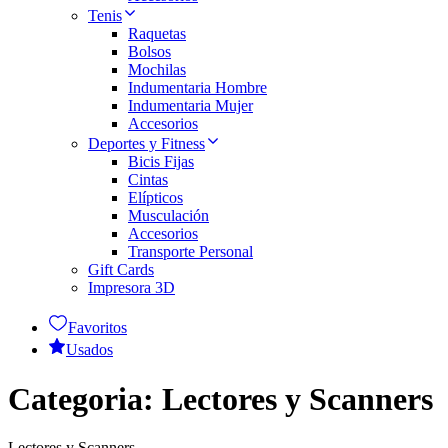
Tenis
Raquetas
Bolsos
Mochilas
Indumentaria Hombre
Indumentaria Mujer
Accesorios
Deportes y Fitness
Bicis Fijas
Cintas
Elípticos
Musculación
Accesorios
Transporte Personal
Gift Cards
Impresora 3D
Favoritos
Usados
Categoria:
Lectores y Scanners
Lectores y Scanners