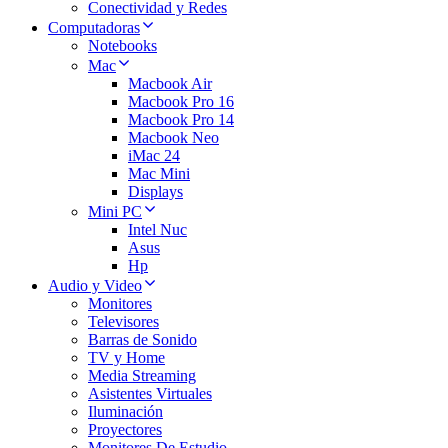
Conectividad y Redes
Computadoras
Notebooks
Mac
Macbook Air
Macbook Pro 16
Macbook Pro 14
Macbook Neo
iMac 24
Mac Mini
Displays
Mini PC
Intel Nuc
Asus
Hp
Audio y Video
Monitores
Televisores
Barras de Sonido
TV y Home
Media Streaming
Asistentes Virtuales
Iluminación
Proyectores
Monitores De Estudio