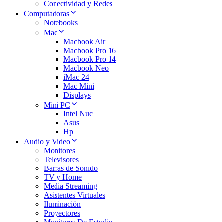
Conectividad y Redes
Computadoras
Notebooks
Mac
Macbook Air
Macbook Pro 16
Macbook Pro 14
Macbook Neo
iMac 24
Mac Mini
Displays
Mini PC
Intel Nuc
Asus
Hp
Audio y Video
Monitores
Televisores
Barras de Sonido
TV y Home
Media Streaming
Asistentes Virtuales
Iluminación
Proyectores
Monitores De Estudio