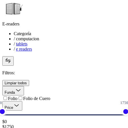
E-readers
Categoría
/
computacion
/
tablets
/
e readers
Filtros:
Limpiar todos
Funda
Folio
Folio de Cuero
Price
$
0
$
1750