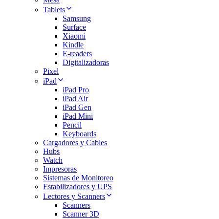
Tablets
Samsung
Surface
Xiaomi
Kindle
E-readers
Digitalizadoras
Pixel
iPad
iPad Pro
iPad Air
iPad Gen
iPad Mini
Pencil
Keyboards
Cargadores y Cables
Hubs
Watch
Impresoras
Sistemas de Monitoreo
Estabilizadores y UPS
Lectores y Scanners
Scanners
Scanner 3D