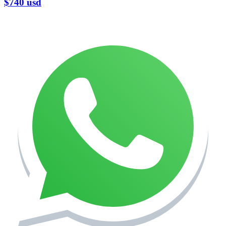
$740
usd