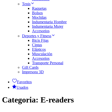
Tenis
Raquetas
Bolsos
Mochilas
Indumentaria Hombre
Indumentaria Mujer
Accesorios
Deportes y Fitness
Bicis Fijas
Cintas
Elípticos
Musculación
Accesorios
Transporte Personal
Gift Cards
Impresora 3D
Favoritos
Usados
Categoria:
E-readers