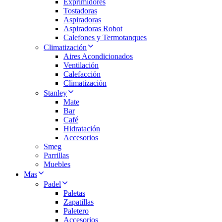
Exprimidores
Tostadoras
Aspiradoras
Aspiradoras Robot
Calefones y Termotanques
Climatización
Aires Acondicionados
Ventilación
Calefacción
Climatización
Stanley
Mate
Bar
Café
Hidratación
Accesorios
Smeg
Parrillas
Muebles
Mas
Padel
Paletas
Zapatillas
Paletero
Accesorios