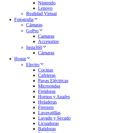
Nintendo
Lenovo
Realidad Virtual
Fotografia
Cámaras
GoPro
Camaras
Accesorios
Insta360
Cámaras
Hogar
Electro
Cocinas
Cafeteras
Pavas Eléctricas
Microondas
Freidoras
Hornos y Anafes
Heladeras
Freezers
Lavavajillas
Lavado y Secado
Licuadoras
Batidoras