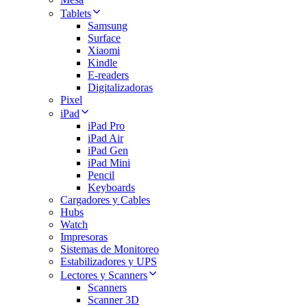
Tablets
Samsung
Surface
Xiaomi
Kindle
E-readers
Digitalizadoras
Pixel
iPad
iPad Pro
iPad Air
iPad Gen
iPad Mini
Pencil
Keyboards
Cargadores y Cables
Hubs
Watch
Impresoras
Sistemas de Monitoreo
Estabilizadores y UPS
Lectores y Scanners
Scanners
Scanner 3D