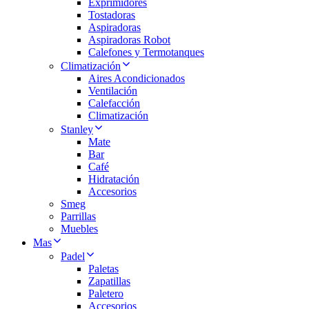
Exprimidores
Tostadoras
Aspiradoras
Aspiradoras Robot
Calefones y Termotanques
Climatización
Aires Acondicionados
Ventilación
Calefacción
Climatización
Stanley
Mate
Bar
Café
Hidratación
Accesorios
Smeg
Parrillas
Muebles
Mas
Padel
Paletas
Zapatillas
Paletero
Accesorios