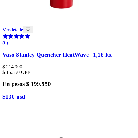
Ver detalle
(
0
)
Vaso Stanley Quencher HeatWave | 1,18 lts.
$ 214.900
$ 15.350
OFF
En pesos
$ 199.550
$130
usd