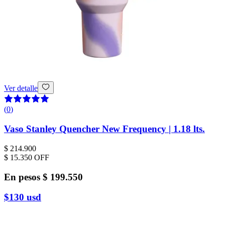
Ver detalle
(
0
)
Vaso Stanley Quencher New Frequency | 1.18 lts.
$ 214.900
$ 15.350
OFF
En pesos
$ 199.550
$130
usd