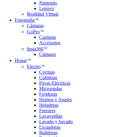
Nintendo
Lenovo
Realidad Virtual
Fotografia
Cámaras
GoPro
Camaras
Accesorios
Insta360
Cámaras
Hogar
Electro
Cocinas
Cafeteras
Pavas Eléctricas
Microondas
Freidoras
Hornos y Anafes
Heladeras
Freezers
Lavavajillas
Lavado y Secado
Licuadoras
Batidoras