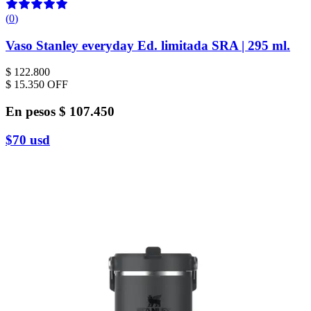
(
0
)
Vaso Stanley everyday Ed. limitada SRA | 295 ml.
$ 122.800
$ 15.350
OFF
En pesos
$ 107.450
$70
usd