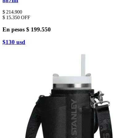
887ml
$ 214.900
$ 15.350
OFF
En pesos
$ 199.550
$130
usd