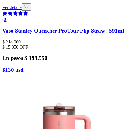
Ver detalle
(
0
)
Vaso Stanley Quencher ProTour Flip Straw | 591ml
$ 214.900
$ 15.350
OFF
En pesos
$ 199.550
$130
usd