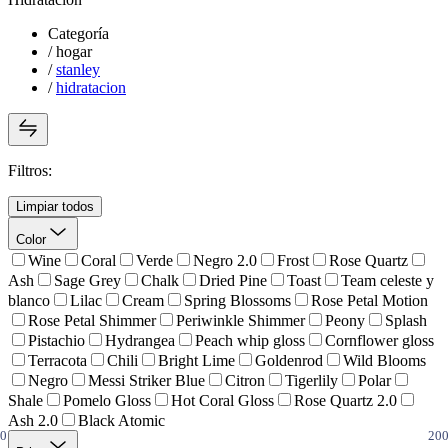
Categoría
/
hogar
/
stanley
/
hidratacion
Filtros:
Limpiar todos
Color
Wine
Coral
Verde
Negro 2.0
Frost
Rose Quartz
Ash
Sage Grey
Chalk
Dried Pine
Toast
Team celeste y
blanco
Lilac
Cream
Spring Blossoms
Rose Petal Motion
Rose Petal Shimmer
Periwinkle Shimmer
Peony
Splash
Pistachio
Hydrangea
Peach whip gloss
Cornflower gloss
Terracota
Chili
Bright Lime
Goldenrod
Wild Blooms
Negro
Messi Striker Blue
Citron
Tigerlily
Polar
Shale
Pomelo Gloss
Hot Coral Gloss
Rose Quartz 2.0
Ash 2.0
Black Atomic