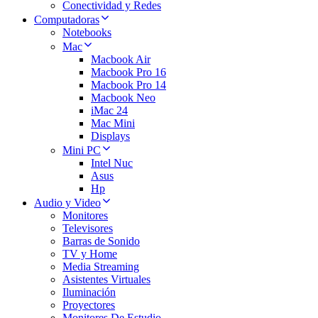
Conectividad y Redes
Computadoras
Notebooks
Mac
Macbook Air
Macbook Pro 16
Macbook Pro 14
Macbook Neo
iMac 24
Mac Mini
Displays
Mini PC
Intel Nuc
Asus
Hp
Audio y Video
Monitores
Televisores
Barras de Sonido
TV y Home
Media Streaming
Asistentes Virtuales
Iluminación
Proyectores
Monitores De Estudio