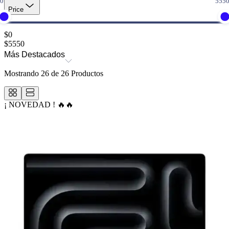
Price
$
0
$
5550
Más Destacados
Mostrando
26
de
26
Productos
¡ NOVEDAD ! 🔥🔥