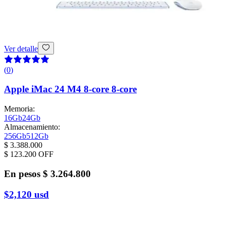
Ver detalle
(
0
)
Apple iMac 24 M4 8-core 8-core
Memoria
:
16Gb
24Gb
Almacenamiento
:
256Gb
512Gb
$ 3.388.000
$ 123.200
OFF
En pesos
$ 3.264.800
$2,120
usd