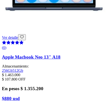
Ver detalle
(
0
)
Apple Macbook Neo 13" A18
Almacenamiento
:
256Gb
512Gb
$ 1.463.000
$ 107.800
OFF
En pesos
$ 1.355.200
$880
usd