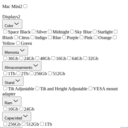
Mac Mini
2
Displays
2
Color
Space Black
Silver
Midnight
Sky Blue
Starlight
Blush
Citrus
Indigo
Blue
Purple
Pink
Orange
Yellow
Green
Memoria
36Gb
24Gb
48Gb
16Gb
64Gb
32Gb
Almacenamiento
1Tb
2Tb
256Gb
512Gb
Stand
Tilt Adjustable
Tilt and Height Adjustable
VESA mount
adapter
Ram
16Gb
24Gb
Capacidad
256Gb
512Gb
1Tb