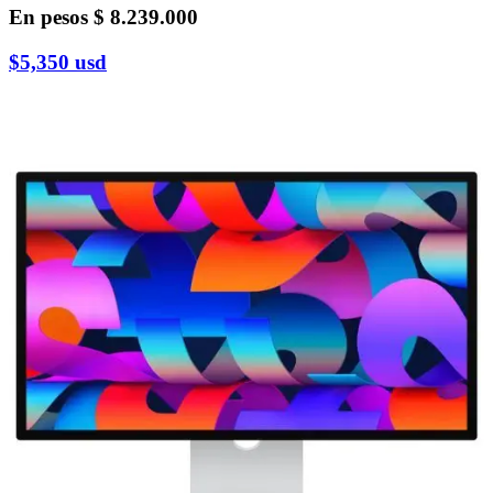
En pesos
$ 8.239.000
$5,350
usd