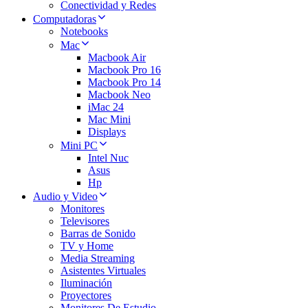
Conectividad y Redes
Computadoras
Notebooks
Mac
Macbook Air
Macbook Pro 16
Macbook Pro 14
Macbook Neo
iMac 24
Mac Mini
Displays
Mini PC
Intel Nuc
Asus
Hp
Audio y Video
Monitores
Televisores
Barras de Sonido
TV y Home
Media Streaming
Asistentes Virtuales
Iluminación
Proyectores
Monitores De Estudio