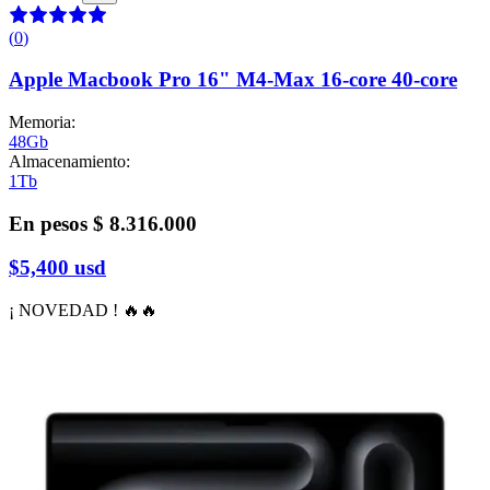
(
0
)
Apple Macbook Pro 16" M4-Max 16-core 40-core
Memoria
:
48Gb
Almacenamiento
:
1Tb
En pesos
$ 8.316.000
$5,400
usd
¡ NOVEDAD ! 🔥🔥