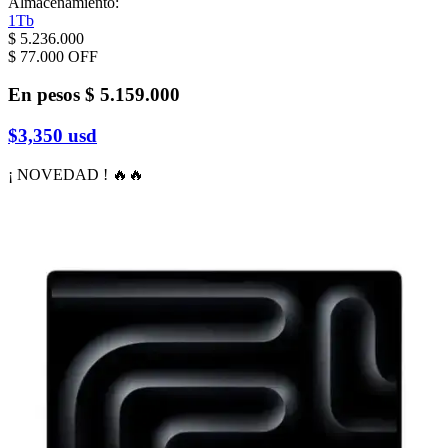
Almacenamiento
:
1Tb
$ 5.236.000
$ 77.000
OFF
En pesos
$ 5.159.000
$3,350
usd
¡ NOVEDAD ! 🔥🔥