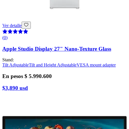
Ver detalle
(
0
)
Apple Studio Display 27" Nano-Texture Glass
Stand
:
Tilt Adjustable
Tilt and Height Adjustable
VESA mount adapter
En pesos
$ 5.990.600
$3,890
usd