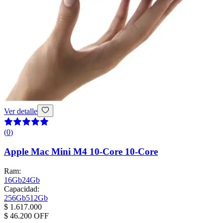
Ver detalle
(
0
)
Apple Mac Mini M4 10-Core 10-Core
Ram
:
16Gb
24Gb
Capacidad
:
256Gb
512Gb
$ 1.617.000
$ 46.200
OFF