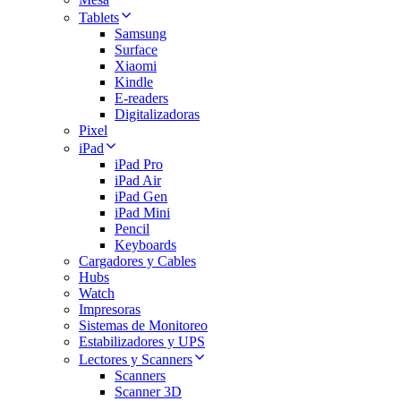
Tablets
Samsung
Surface
Xiaomi
Kindle
E-readers
Digitalizadoras
Pixel
iPad
iPad Pro
iPad Air
iPad Gen
iPad Mini
Pencil
Keyboards
Cargadores y Cables
Hubs
Watch
Impresoras
Sistemas de Monitoreo
Estabilizadores y UPS
Lectores y Scanners
Scanners
Scanner 3D