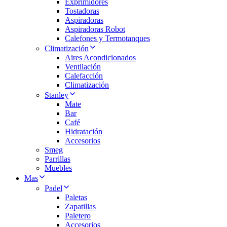
Exprimidores
Tostadoras
Aspiradoras
Aspiradoras Robot
Calefones y Termotanques
Climatización
Aires Acondicionados
Ventilación
Calefacción
Climatización
Stanley
Mate
Bar
Café
Hidratación
Accesorios
Smeg
Parrillas
Muebles
Mas
Padel
Paletas
Zapatillas
Paletero
Accesorios