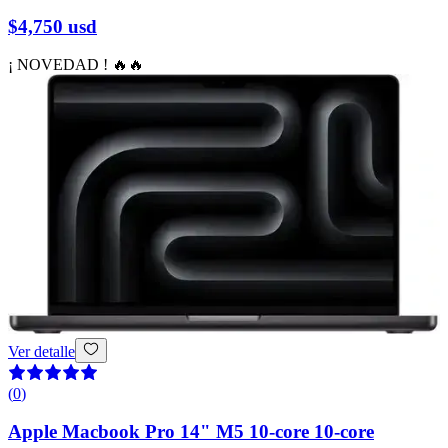
$4,750
usd
¡ NOVEDAD ! 🔥🔥
Ver detalle
(
0
)
Apple Macbook Pro 14" M5 10-core 10-core