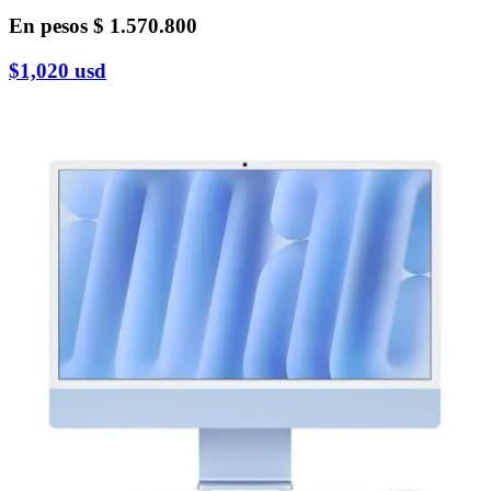
En pesos
$ 1.570.800
$1,020
usd