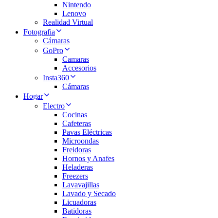
Nintendo
Lenovo
Realidad Virtual
Fotografia
Cámaras
GoPro
Camaras
Accesorios
Insta360
Cámaras
Hogar
Electro
Cocinas
Cafeteras
Pavas Eléctricas
Microondas
Freidoras
Hornos y Anafes
Heladeras
Freezers
Lavavajillas
Lavado y Secado
Licuadoras
Batidoras