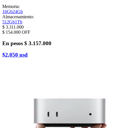
Memoria
:
16Gb
24Gb
Almacenamiento
:
512Gb
1Tb
$ 3.311.000
$ 154.000
OFF
En pesos
$ 3.157.000
$2,050
usd