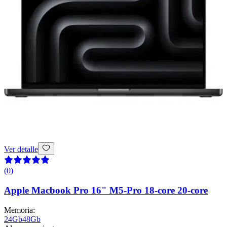
Ver detalle
(
0
)
Apple Macbook Pro 16" M5-Pro 18-core 20-core
Memoria
:
24Gb
48Gb