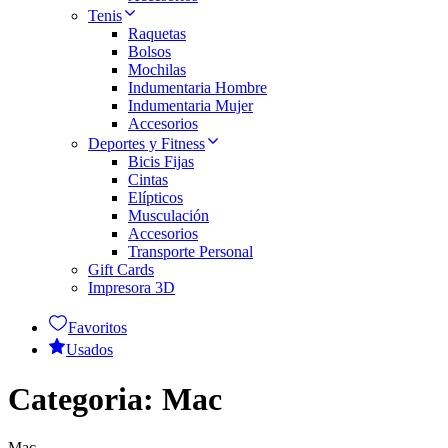
Tenis
Raquetas
Bolsos
Mochilas
Indumentaria Hombre
Indumentaria Mujer
Accesorios
Deportes y Fitness
Bicis Fijas
Cintas
Elípticos
Musculación
Accesorios
Transporte Personal
Gift Cards
Impresora 3D
Favoritos
Usados
Categoria:
Mac
Mac