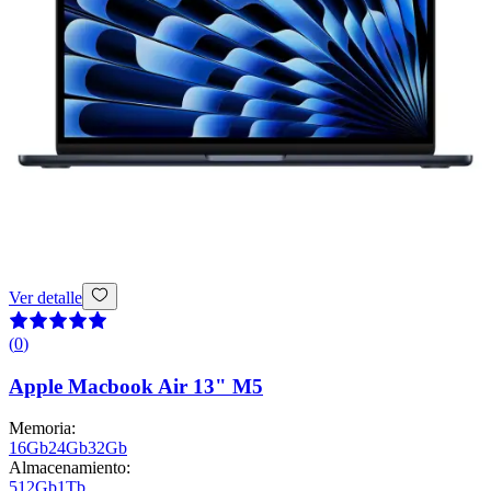
Ver detalle
(
0
)
Apple Macbook Air 13" M5
Memoria
:
16Gb
24Gb
32Gb
Almacenamiento
:
512Gb
1Tb