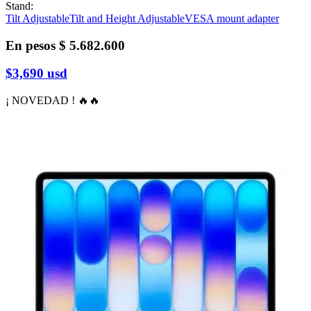
Stand
:
Tilt Adjustable
Tilt and Height Adjustable
VESA mount adapter
En pesos
$ 5.682.600
$3,690
usd
¡ NOVEDAD ! 🔥🔥