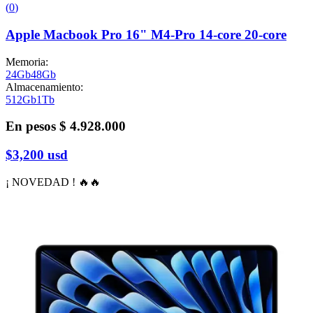
(
0
)
Apple Macbook Pro 16" M4-Pro 14-core 20-core
Memoria
:
24Gb
48Gb
Almacenamiento
:
512Gb
1Tb
En pesos
$ 4.928.000
$3,200
usd
¡ NOVEDAD ! 🔥🔥