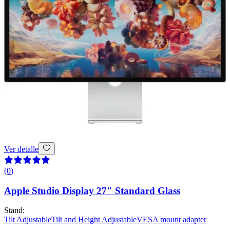
Ver detalle
(
0
)
Apple Studio Display 27" Standard Glass
Stand
:
Tilt Adjustable
Tilt and Height Adjustable
VESA mount adapter