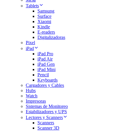
Tablets
Samsung
Surface
Xiaomi
Kindle
E-readers
Digitalizadoras
Pixel
iPad
iPad Pro
iPad Air
iPad Gen
iPad Mini
Pencil
Keyboards
Cargadores y Cables
Hubs
Watch
Impresoras
Sistemas de Monitoreo
Estabilizadores y UPS
Lectores y Scanners
Scanners
Scanner 3D