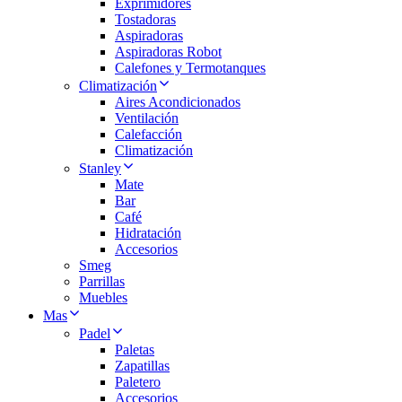
Exprimidores
Tostadoras
Aspiradoras
Aspiradoras Robot
Calefones y Termotanques
Climatización
Aires Acondicionados
Ventilación
Calefacción
Climatización
Stanley
Mate
Bar
Café
Hidratación
Accesorios
Smeg
Parrillas
Muebles
Mas
Padel
Paletas
Zapatillas
Paletero
Accesorios