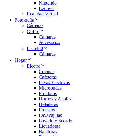
Nintendo
Lenovo
Realidad Virtual
Fotografia
Cámaras
GoPro
Camaras
Accesorios
Insta360
Cámaras
Hogar
Electro
Cocinas
Cafeteras
Pavas Eléctricas
Microondas
Freidoras
Hornos y Anafes
Heladeras
Freezers
Lavavajillas
Lavado y Secado
Licuadoras
Batidoras