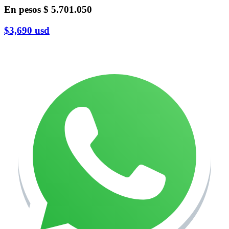
En pesos
$ 5.701.050
$3,690
usd