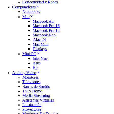
Conectividad y Redes
Computadoras
Notebooks
Mac
Macbook Air
Macbook Pro 16
Macbook Pro 14
Macbook Neo
iMac 24
Mac Mini
Displays
Mini PC
Intel Nuc
Asus
Hp
Audio y Video
Monitores
Televisores
Barras de Sonido
TV y Home
Media Streaming
Asistentes Virtuales
Iluminación
Proyectores
Monitores De Estudio