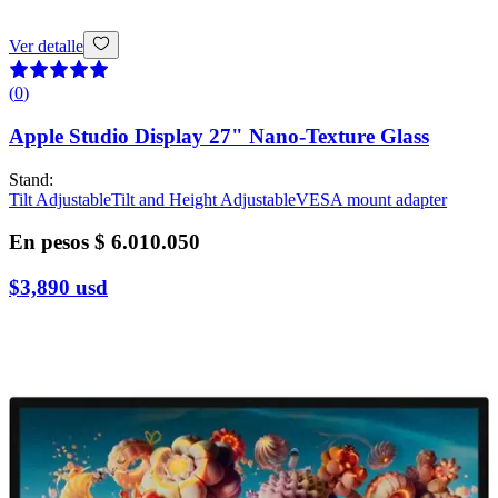
Ver detalle
(
0
)
Apple Studio Display 27" Nano-Texture Glass
Stand
:
Tilt Adjustable
Tilt and Height Adjustable
VESA mount adapter
En pesos
$ 6.010.050
$3,890
usd