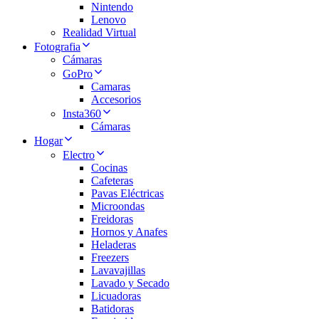
Nintendo
Lenovo
Realidad Virtual
Fotografia
Cámaras
GoPro
Camaras
Accesorios
Insta360
Cámaras
Hogar
Electro
Cocinas
Cafeteras
Pavas Eléctricas
Microondas
Freidoras
Hornos y Anafes
Heladeras
Freezers
Lavavajillas
Lavado y Secado
Licuadoras
Batidoras