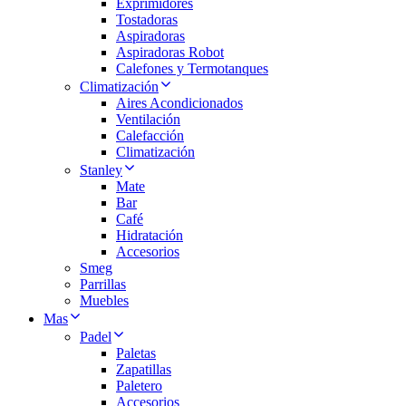
Exprimidores
Tostadoras
Aspiradoras
Aspiradoras Robot
Calefones y Termotanques
Climatización
Aires Acondicionados
Ventilación
Calefacción
Climatización
Stanley
Mate
Bar
Café
Hidratación
Accesorios
Smeg
Parrillas
Muebles
Mas
Padel
Paletas
Zapatillas
Paletero
Accesorios