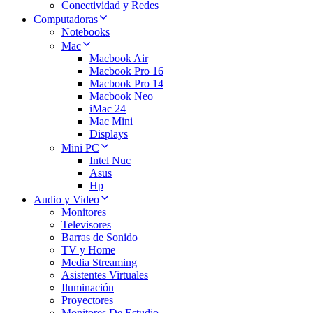
Conectividad y Redes
Computadoras
Notebooks
Mac
Macbook Air
Macbook Pro 16
Macbook Pro 14
Macbook Neo
iMac 24
Mac Mini
Displays
Mini PC
Intel Nuc
Asus
Hp
Audio y Video
Monitores
Televisores
Barras de Sonido
TV y Home
Media Streaming
Asistentes Virtuales
Iluminación
Proyectores
Monitores De Estudio