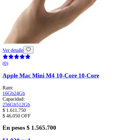
Ver detalle
(
0
)
Apple Mac Mini M4 10-Core 10-Core
Ram
:
16Gb
24Gb
Capacidad
:
256Gb
512Gb
$ 1.611.750
$ 46.050
OFF
En pesos
$ 1.565.700