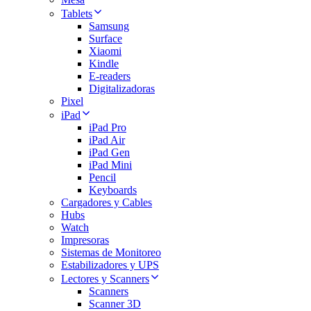
Tablets
Samsung
Surface
Xiaomi
Kindle
E-readers
Digitalizadoras
Pixel
iPad
iPad Pro
iPad Air
iPad Gen
iPad Mini
Pencil
Keyboards
Cargadores y Cables
Hubs
Watch
Impresoras
Sistemas de Monitoreo
Estabilizadores y UPS
Lectores y Scanners
Scanners
Scanner 3D