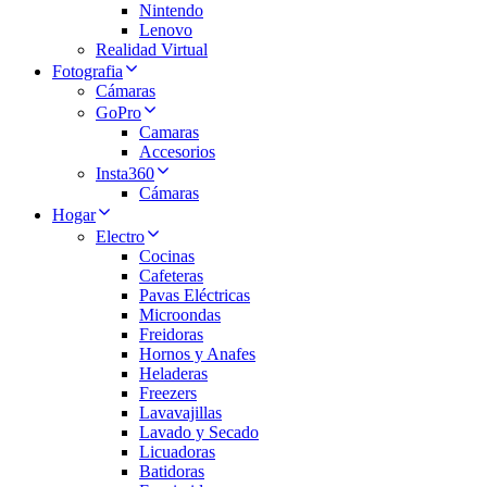
Nintendo
Lenovo
Realidad Virtual
Fotografia
Cámaras
GoPro
Camaras
Accesorios
Insta360
Cámaras
Hogar
Electro
Cocinas
Cafeteras
Pavas Eléctricas
Microondas
Freidoras
Hornos y Anafes
Heladeras
Freezers
Lavavajillas
Lavado y Secado
Licuadoras
Batidoras