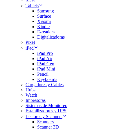
Tablets
Samsung
Surface
Xiaomi
Kindle
E-readers
Digitalizadoras
Pixel
iPad
iPad Pro
iPad Air
iPad Gen
iPad Mini
Pencil
Keyboards
Cargadores y Cables
Hubs
Watch
Impresoras
Sistemas de Monitoreo
Estabilizadores y UPS
Lectores y Scanners
Scanners
Scanner 3D