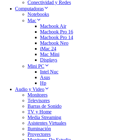
Conectividad y Redes
Computadoras
Notebooks
Mac
Macbook Air
Macbook Pro 16
Macbook Pro 14
Macbook Neo
iMac 24
Mac Mini
Displays
Mini PC
Intel Nuc
Asus
Hp
Audio y Video
Monitores
Televisores
Barras de Sonido
TV y Home
Media Streaming
Asistentes Virtuales
Iluminación
Proyectores
Monitores De Estudio