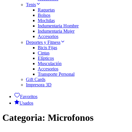
Tenis
Raquetas
Bolsos
Mochilas
Indumentaria Hombre
Indumentaria Mujer
Accesorios
Deportes y Fitness
Bicis Fijas
Cintas
Elípticos
Musculación
Accesorios
Transporte Personal
Gift Cards
Impresora 3D
Favoritos
Usados
Categoria:
Microfonos