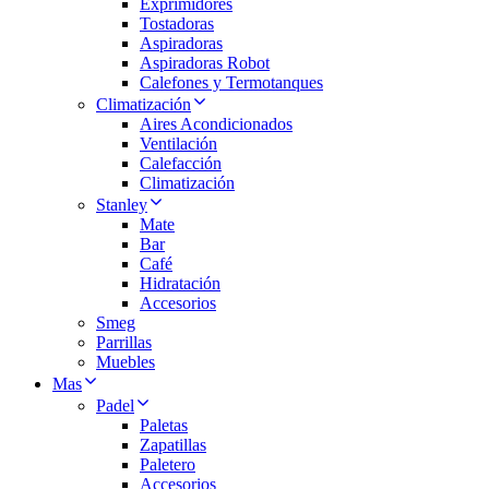
Exprimidores
Tostadoras
Aspiradoras
Aspiradoras Robot
Calefones y Termotanques
Climatización
Aires Acondicionados
Ventilación
Calefacción
Climatización
Stanley
Mate
Bar
Café
Hidratación
Accesorios
Smeg
Parrillas
Muebles
Mas
Padel
Paletas
Zapatillas
Paletero
Accesorios